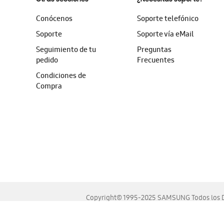
Conócenos
Soporte telefónico
Soporte
Soporte vía eMail
Seguimiento de tu
Preguntas
pedido
Frecuentes
Condiciones de
Compra
Copyright© 1995-2025 SAMSUNG Todos los D
Este sitio se ve mejor en las últimas versiones de Chrome