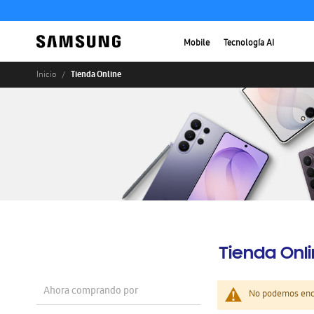
Mobile
Tecnología AI
Tienda Online
Inicio
Tienda Onl
Ahora comprando por
No podemos enco