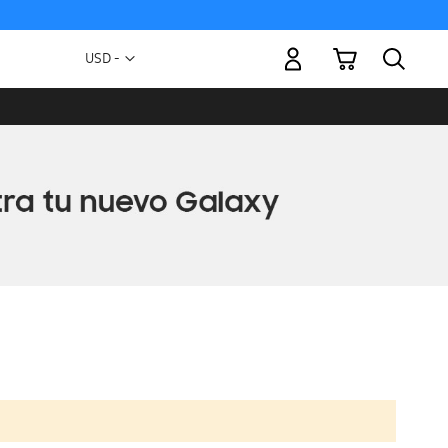
Mi carrito
Moneda
USD -
dólar
estadounidense