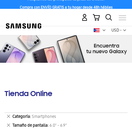
Compra con ENVÍO GRATIS a tu hogar desde 48h hábiles
Mi carrito
Mon
USD -
dólar
estadounid
Tienda Online
Eliminar
Categoría
Smartphones
este
Eliminar
Tamaño de pantalla
6.0" - 6.9"
artículo
este