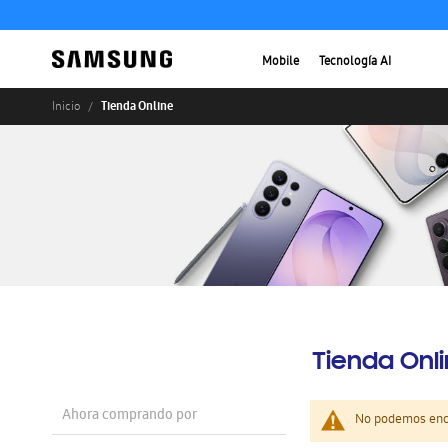
Mobile
Tecnología AI
Tienda Online
Inicio
Tienda Onl
Ahora comprando por
No podemos enco