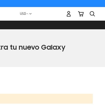
Mi carrito
Moneda
USD -
dólar
estadounidense