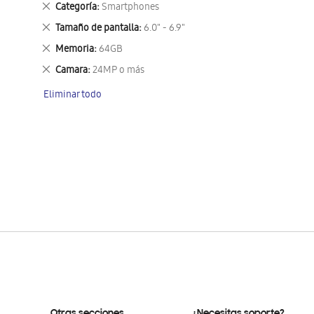
Eliminar
Categoría
Smartphones
este
Eliminar
Tamaño de pantalla
6.0" - 6.9"
artículo
este
Eliminar
Memoria
64GB
artículo
este
Eliminar
Camara
24MP o más
artículo
este
Eliminar todo
artículo
Otras secciones
¿Necesitas soporte?