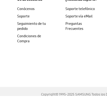
Conócenos
Soporte telefónico
Soporte
Soporte vía eMail
Seguimiento de tu
Preguntas
pedido
Frecuentes
Condiciones de
Compra
Copyright© 1995-2025 SAMSUNG Todos los D
Este sitio se ve mejor en las últimas versiones de Chrome