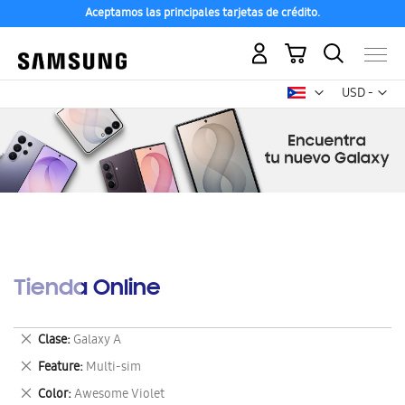
Aceptamos las principales tarjetas de crédito.
Mi carrito
Mon
USD -
dólar
estadounid
Tienda Online
Eliminar
Clase
Galaxy A
este
Eliminar
Feature
Multi-sim
artículo
este
Eliminar
Color
Awesome Violet
artículo