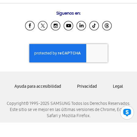
Preguntas Frecuentes
Samsung Costa Rica
Síguenos en:
Samsung Ecuador
Samsung El Salvador
Samsung Guatemala
Samsung Honduras
Samsung Nicaragua
Samsung Panamá
Samsung República Dominicana
Samsung Venezuela
Ayuda para accesibilidad
Privacidad
Legal
Copyright© 1995-2025 SAMSUNG Todos los Derechos Reservados.
Este sitio se ve mejor en las últimas versiones de Chrome, Edge,
Safari y Mozilla Firefox.