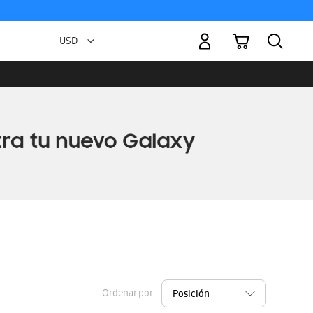
Mi carrito
Moneda
USD -
dólar
estadounidense
Ordenar por