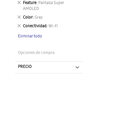
Eliminar
Feature
Pantalla Super
este
AMOLED
artículo
Eliminar
Color
Gray
este
Eliminar
Conectividad
Wi-Fi
artículo
este
Eliminar todo
artículo
Opciones de compra
PRECIO