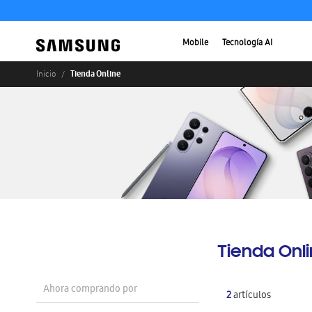
Mobile
Tecnología AI
Tienda Online
Inicio
Tienda Onl
Ahora comprando por
2
artículos