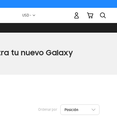
Mi carrito
Moneda
USD -
dólar
estadounidense
Ordenar por