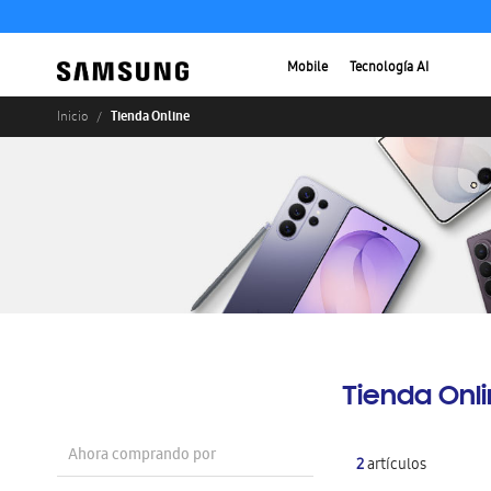
Mobile
Tecnología AI
Tienda Online
Inicio
Tienda Onl
Ahora comprando por
2
artículos