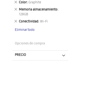
Eliminar
Color
Graphite
este
Eliminar
Memoria almacenamiento
artículo
este
128GB
artículo
Eliminar
Conectividad
Wi-Fi
este
Eliminar todo
artículo
Opciones de compra
PRECIO