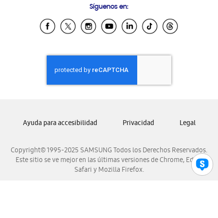
Síguenos en:
Samsung Ecuador
Samsung El Salvador
Samsung Guatemala
Samsung Honduras
Samsung Nicaragua
Samsung Panamá
Samsung República Dominicana
Samsung Venezuela
Ayuda para accesibilidad
Privacidad
Legal
Copyright© 1995-2025 SAMSUNG Todos los Derechos Reservados.
Este sitio se ve mejor en las últimas versiones de Chrome, Edge,
Safari y Mozilla Firefox.