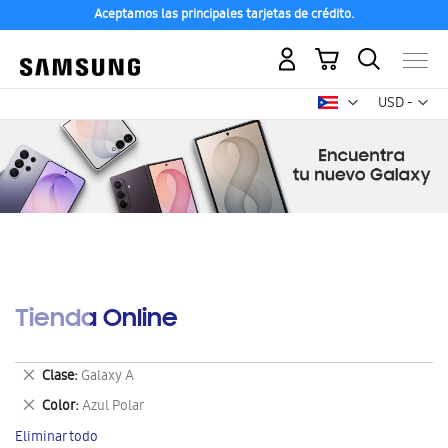
Aceptamos las principales tarjetas de crédito.
Mi carrito
Mon
USD -
dólar
estadounid
Tienda Online
Eliminar
Clase
Galaxy A
este
Eliminar
Color
Azul Polar
artículo
este
Eliminar todo
artículo