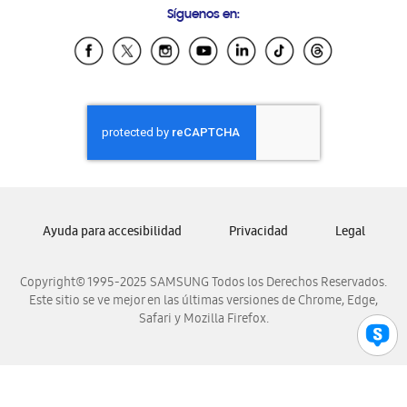
Síguenos en:
Samsung Ecuador
Samsung El Salvador
Samsung Guatemala
Samsung Honduras
Samsung Nicaragua
Samsung Panamá
Samsung República Dominicana
Samsung Venezuela
Ayuda para accesibilidad
Privacidad
Legal
Copyright© 1995-2025 SAMSUNG Todos los Derechos Reservados.
Este sitio se ve mejor en las últimas versiones de Chrome, Edge,
Safari y Mozilla Firefox.