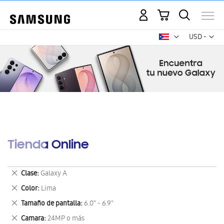
Mi carrito
Mon
USD -
dólar
estadounid
Tienda Online
Eliminar
Clase
Galaxy A
este
Eliminar
Color
Lima
artículo
este
Eliminar
Tamaño de pantalla
6.0" - 6.9"
artículo
este
Eliminar
Camara
24MP o más
artículo