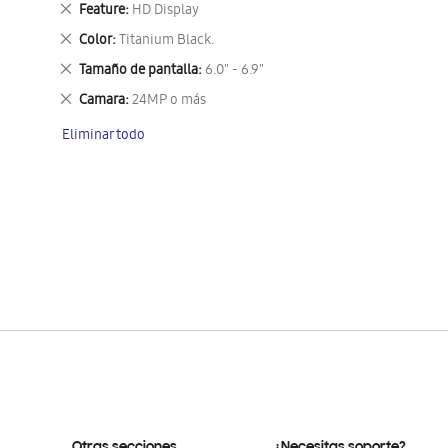
Eliminar
Feature
HD Display
este
Eliminar
Color
Titanium Black.
artículo
este
Eliminar
Tamaño de pantalla
6.0" - 6.9"
artículo
este
Eliminar
Camara
24MP o más
artículo
este
Eliminar todo
artículo
Otras secciones
¿Necesitas soporte?