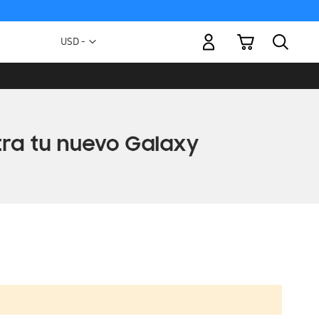
Mi carrito
Moneda
USD -
dólar
estadounidense