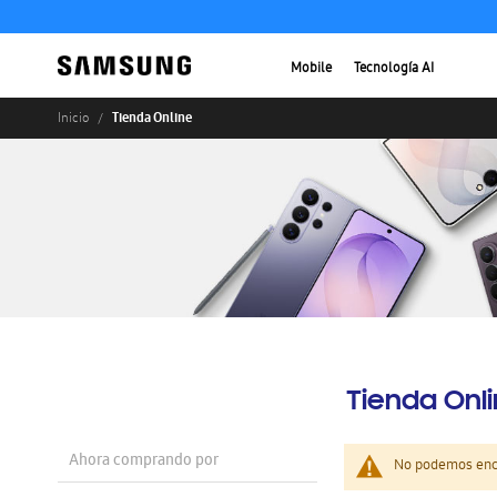
Mobile
Tecnología AI
Tienda Online
Inicio
Tienda Onl
Ahora comprando por
No podemos enco