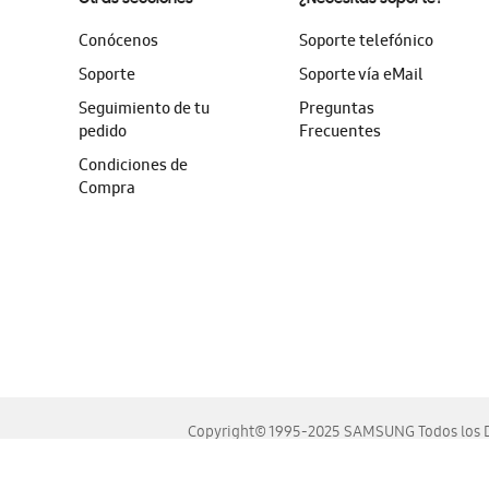
Conócenos
Soporte telefónico
Soporte
Soporte vía eMail
Seguimiento de tu
Preguntas
pedido
Frecuentes
Condiciones de
Compra
Copyright© 1995-2025 SAMSUNG Todos los D
Este sitio se ve mejor en las últimas versiones de Chrome