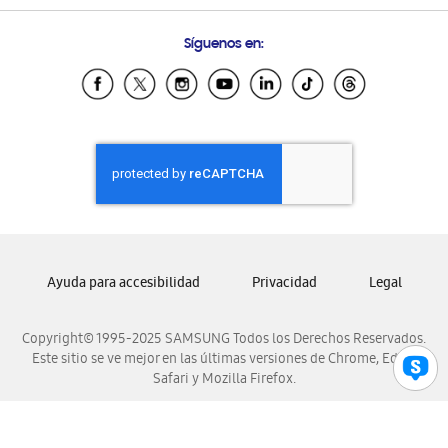
Preguntas Frecuentes
Samsung Costa Rica
Síguenos en:
Samsung Ecuador
Samsung El Salvador
Samsung Guatemala
Samsung Honduras
Samsung Nicaragua
Samsung Panamá
Samsung República Dominicana
Samsung Venezuela
Ayuda para accesibilidad
Privacidad
Legal
Copyright© 1995-2025 SAMSUNG Todos los Derechos Reservados.
Este sitio se ve mejor en las últimas versiones de Chrome, Edge,
Safari y Mozilla Firefox.