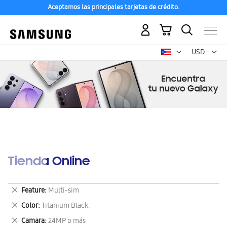
Aceptamos las principales tarjetas de crédito.
Mi carrito
Mon
USD -
dólar
estadounid
Tienda Online
Eliminar
Feature
Multi-sim
este
Eliminar
Color
Titanium Black.
artículo
este
Eliminar
Camara
24MP o más
artículo