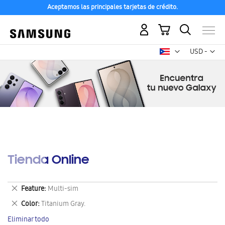
Aceptamos las principales tarjetas de crédito.
Mi carrito
Mon
USD -
dólar
estadounid
Tienda Online
Eliminar
Feature
Multi-sim
este
Eliminar
Color
Titanium Gray.
artículo
este
Eliminar todo
artículo