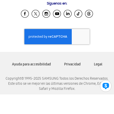
Síguenos en:
Samsung Ecuador
Samsung El Salvador
Samsung Guatemala
Samsung Honduras
Samsung Nicaragua
Samsung Panamá
Samsung República Dominicana
Samsung Venezuela
Ayuda para accesibilidad
Privacidad
Legal
Copyright© 1995-2025 SAMSUNG Todos los Derechos Reservados.
Este sitio se ve mejor en las últimas versiones de Chrome, Edge,
Safari y Mozilla Firefox.