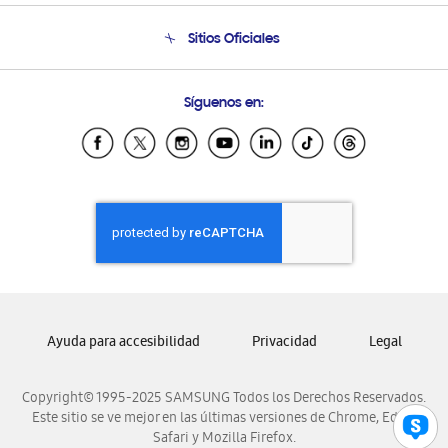
Seguimiento de tu pedido
Soporte telefónico
Sitios Oficiales
Condiciones de Compra
Soporte vía eMail
Preguntas Frecuentes
Samsung Costa Rica
Síguenos en:
Samsung Ecuador
Samsung El Salvador
Samsung Guatemala
Samsung Honduras
Samsung Nicaragua
Samsung Panamá
Samsung República Dominicana
Samsung Venezuela
Ayuda para accesibilidad
Privacidad
Legal
Copyright© 1995-2025 SAMSUNG Todos los Derechos Reservados.
Este sitio se ve mejor en las últimas versiones de Chrome, Edge,
Safari y Mozilla Firefox.