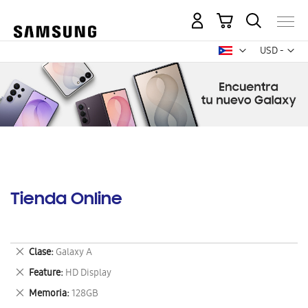
Mi carrito
Mon
USD -
dólar
estadounid
Tienda Online
Eliminar
Clase
Galaxy A
este
Eliminar
Feature
HD Display
artículo
este
Eliminar
Memoria
128GB
artículo
este