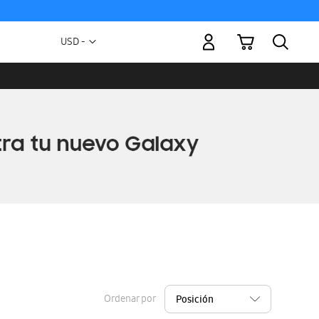
Mi carrito
Moneda
USD -
dólar
estadounidense
Ordenar por