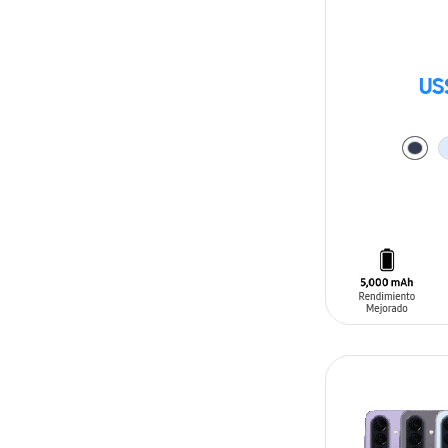
US
AÑADIR AL C