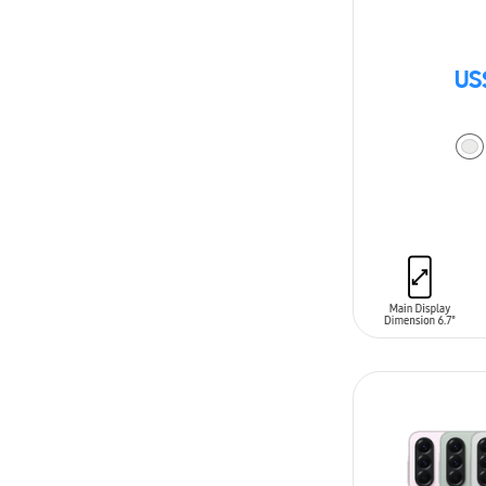
US
AÑADIR AL C