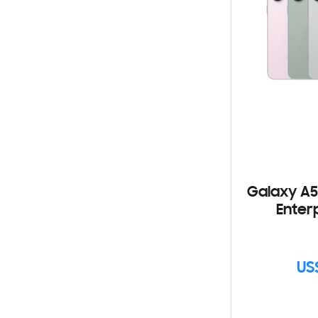
Galaxy A5
Enterp
US