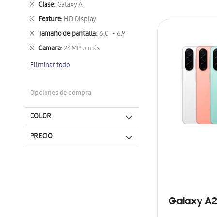
Eliminar
Clase
Galaxy A
este
Eliminar
Feature
HD Display
artículo
este
Eliminar
Tamaño de pantalla
6.0" - 6.9"
artículo
este
Eliminar
Camara
24MP o más
artículo
este
Eliminar todo
artículo
Opciones de compra
COLOR
PRECIO
Galaxy A2