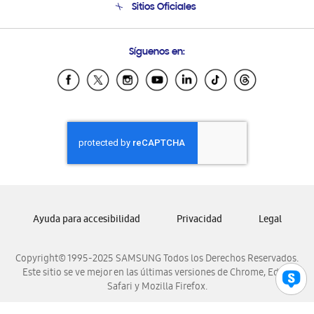
Sitios Oficiales
Condiciones de Compra
Soporte vía eMail
Preguntas Frecuentes
Samsung Costa Rica
Síguenos en:
Samsung Ecuador
Samsung El Salvador
Samsung Guatemala
Samsung Honduras
Samsung Nicaragua
Samsung Panamá
Samsung República Dominicana
Samsung Venezuela
Ayuda para accesibilidad
Privacidad
Legal
Copyright© 1995-2025 SAMSUNG Todos los Derechos Reservados.
Este sitio se ve mejor en las últimas versiones de Chrome, Edge,
Safari y Mozilla Firefox.