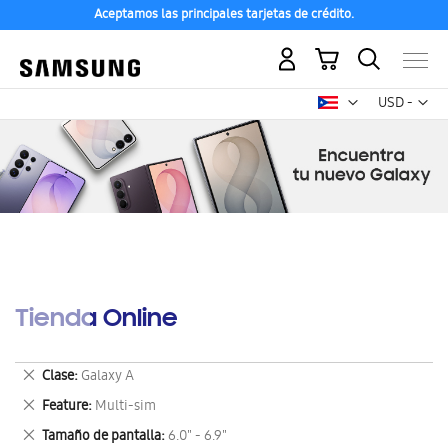
Aceptamos las principales tarjetas de crédito.
Mi carrito
Mon
USD -
dólar
estadounid
Tienda Online
Eliminar
Clase
Galaxy A
este
Eliminar
Feature
Multi-sim
artículo
este
Eliminar
Tamaño de pantalla
6.0" - 6.9"
artículo