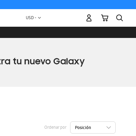
Mi carrito
Moneda
USD -
dólar
estadounidense
Ordenar por