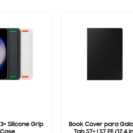
3+ Silicone Grip
Book Cover para Gal
Case
Tab S7+ | S7 FE (12.4 i