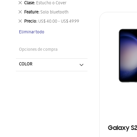
Eliminar
Clase
Estucho o Cover
este
Eliminar
Feature
Solo bluetooth
artículo
este
Eliminar
Precio
US$ 40.00 - US$ 49.99
artículo
este
Eliminar todo
artículo
Opciones de compra
COLOR
Galaxy S2