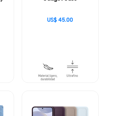
US$ 45.00
SIN
STOCK