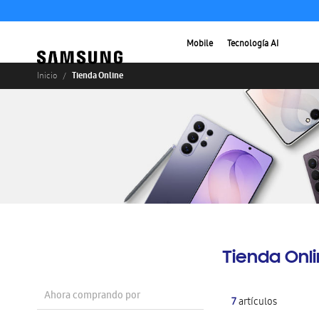
Mobile
Tecnología AI
Tienda Online
Inicio
Tienda Onl
Ahora comprando por
7
artículos