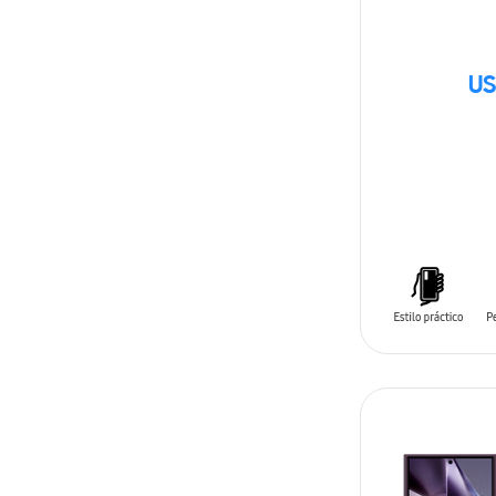
US
AÑADIR AL C