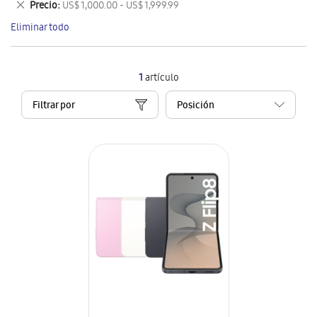
Eliminar
Precio
US$ 1,000.00 - US$ 1,999.99
artículo
este
Eliminar todo
artículo
1
artículo
Filtrar por