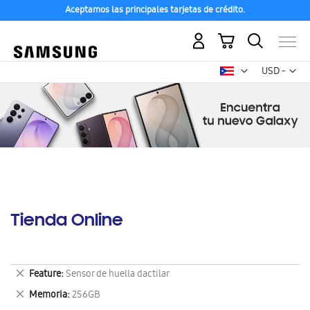
Aceptamos las principales tarjetas de crédito.
Mi carrito
Mon
USD -
dólar
estadounid
Tienda Online
Eliminar
Feature
Sensor de huella dactilar
este
Eliminar
Memoria
256GB
artículo
este