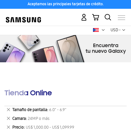
Aceptamos las principales tarjetas de crédito.
Mi carrito
Mon
USD -
dólar
estadounid
Tienda Online
Eliminar
Tamaño de pantalla
6.0" - 6.9"
este
Eliminar
Camara
24MP o más
artículo
este
Eliminar
Precio
US$ 1,000.00 - US$ 1,099.99
artículo