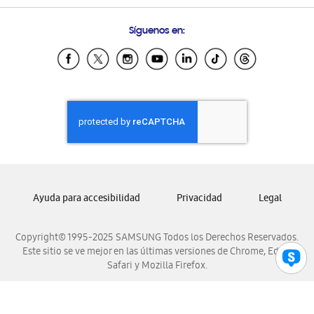
Preguntas Frecuentes
Samsung Costa Rica
Síguenos en:
Samsung Ecuador
Samsung El Salvador
Samsung Guatemala
Samsung Honduras
Samsung Nicaragua
Samsung Panamá
Samsung República Dominicana
Samsung Venezuela
Ayuda para accesibilidad
Privacidad
Legal
Copyright© 1995-2025 SAMSUNG Todos los Derechos Reservados.
Este sitio se ve mejor en las últimas versiones de Chrome, Edge,
Safari y Mozilla Firefox.