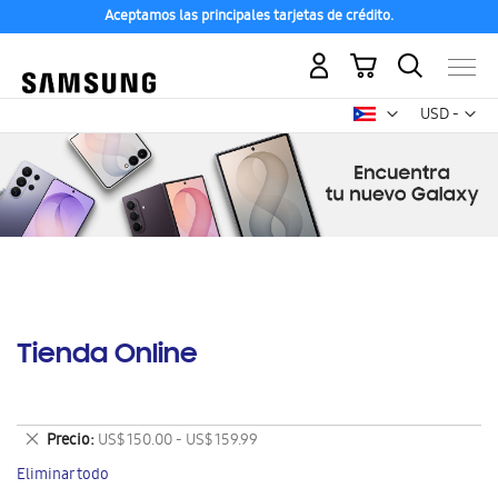
Aceptamos las principales tarjetas de crédito.
Mi carrito
Mon
USD -
dólar
estadounid
Tienda Online
Eliminar
Precio
US$ 150.00 - US$ 159.99
este
Eliminar todo
artículo