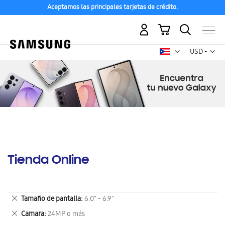
Aceptamos las principales tarjetas de crédito.
Mi carrito
Mon
USD -
dólar
estadounid
Tienda Online
Eliminar
Tamaño de pantalla
6.0" - 6.9"
este
Eliminar
Camara
24MP o más
artículo
este