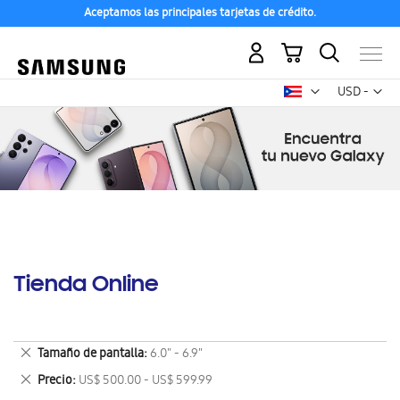
Aceptamos las principales tarjetas de crédito.
Mi carrito
Mon
USD -
dólar
estadounid
Tienda Online
Eliminar
Tamaño de pantalla
6.0" - 6.9"
este
Eliminar
Precio
US$ 500.00 - US$ 599.99
artículo
este