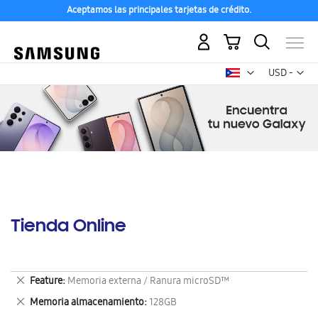
Aceptamos las principales tarjetas de crédito.
Mi carrito
Mon
USD -
dólar
estadounid
Tienda Online
Eliminar
Feature
Memoria externa / Ranura microSD™
este
Eliminar
Memoria almacenamiento
128GB
artículo
este