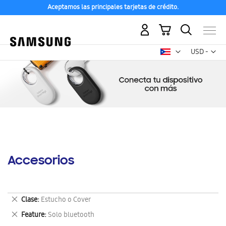
Aceptamos las principales tarjetas de crédito.
Mi carrito
Mon
USD -
dólar
estadounid
Accesorios
Eliminar
Clase
Estucho o Cover
este
Eliminar
Feature
Solo bluetooth
artículo
este