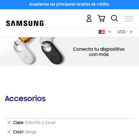
Aceptamos las principales tarjetas de crédito.
Mi carrito
Mon
USD -
dólar
estadounid
Accesorios
Eliminar
Clase
Estucho o Cover
este
Eliminar
Color
Beige
artículo
este