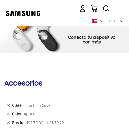
Mi carrito
Mon
USD -
dólar
estadounid
Accesorios
Eliminar
Clase
Estucho o Cover
este
Eliminar
Color
Apricot
artículo
este
Eliminar
Precio
US$ 30.00 - US$ 39.99
artículo
este