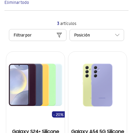
Eliminar todo
artículo
3
artículos
Filtrar por
- 20%
Galaxy S24+ Silicone
Galaxy A54 5G Silicone