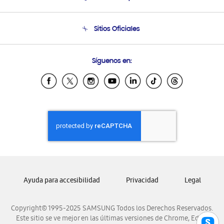
Soporte
Seguimiento de tu pedido
Soporte telefónico
Sitios Oficiales
Condiciones de Compra
Soporte vía eMail
Preguntas Frecuentes
Samsung Costa Rica
Síguenos en:
Samsung Ecuador
Samsung El Salvador
Samsung Guatemala
Samsung Honduras
Samsung Nicaragua
Samsung Panamá
Samsung República Dominicana
Samsung Venezuela
Ayuda para accesibilidad
Privacidad
Legal
Copyright© 1995-2025 SAMSUNG Todos los Derechos Reservados.
Este sitio se ve mejor en las últimas versiones de Chrome, Edge,