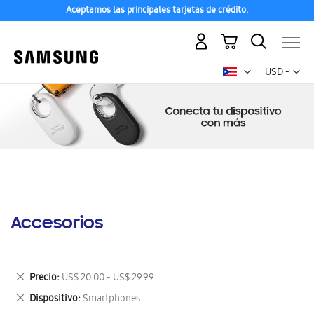
Aceptamos las principales tarjetas de crédito.
Mi carrito
Mon
USD -
dólar
estadounid
Accesorios
Eliminar
Precio
US$ 20.00 - US$ 29.99
este
Eliminar
Dispositivo
Smartphones
artículo
este