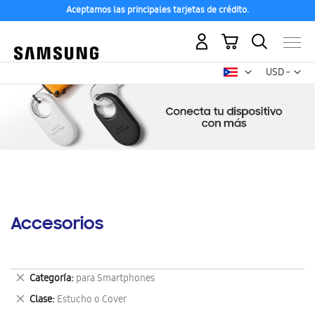
Aceptamos las principales tarjetas de crédito.
Mi carrito
Mon
USD -
dólar
estadounid
Accesorios
Eliminar
Categoría
para Smartphones
este
Eliminar
Clase
Estucho o Cover
artículo
este