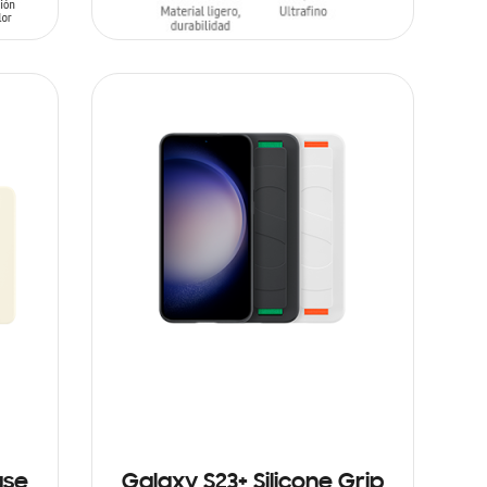
AÑADIR AL CARRITO
ase
Galaxy S23+ Silicone Grip