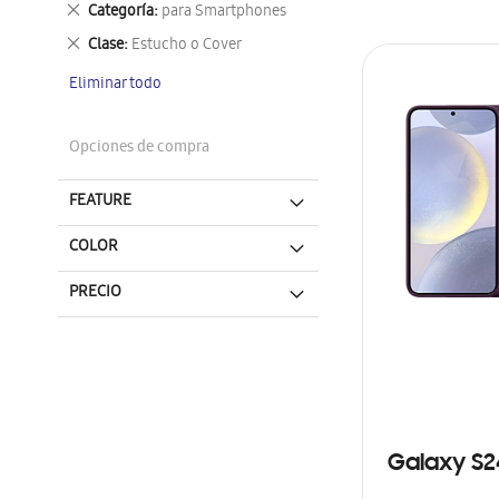
Eliminar
Categoría
para Smartphones
este
Eliminar
Clase
Estucho o Cover
artículo
este
Eliminar todo
artículo
Opciones de compra
FEATURE
COLOR
PRECIO
Galaxy S2