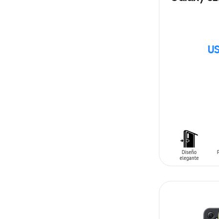
US
AÑADIR AL C