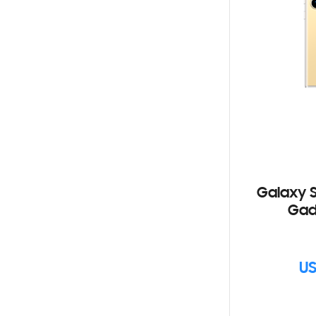
Galaxy S
Gad
US