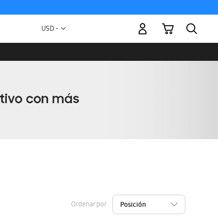
Mi carrito
Moneda
USD -
dólar
estadounidense
Ordenar por