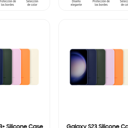
ARRITO
AÑADIR AL CARRITO
3+ Silicone Case
Galaxy S23 Silicone C