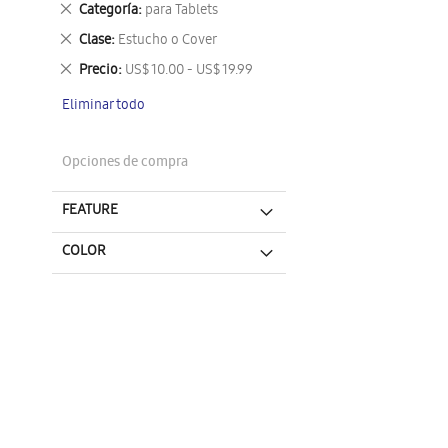
Eliminar
Categoría
para Tablets
este
Eliminar
Clase
Estucho o Cover
artículo
este
Eliminar
Precio
US$ 10.00 - US$ 19.99
artículo
este
Eliminar todo
artículo
Opciones de compra
FEATURE
COLOR