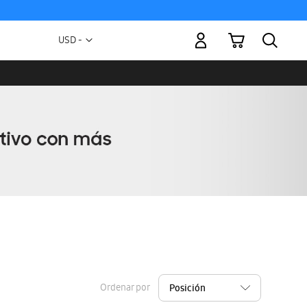
Mi carrito
Moneda
USD -
dólar
estadounidense
Ordenar por