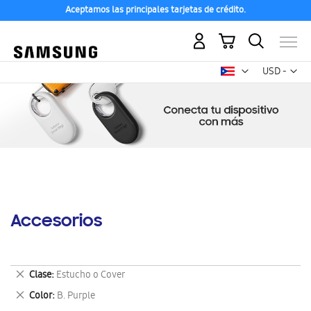
Aceptamos las principales tarjetas de crédito.
Mi carrito
Mon
USD -
dólar
estadounid
Accesorios
Eliminar
Clase
Estucho o Cover
este
Eliminar
Color
B. Purple
artículo
este