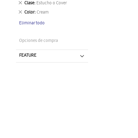
Eliminar
Clase
Estucho o Cover
este
Eliminar
Color
Cream
artículo
este
Eliminar todo
artículo
Opciones de compra
FEATURE