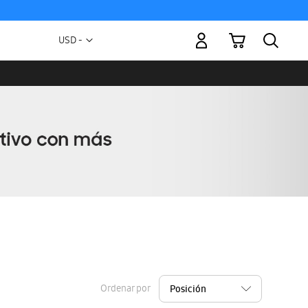
Mi carrito
Moneda
USD -
dólar
estadounidense
Ordenar por