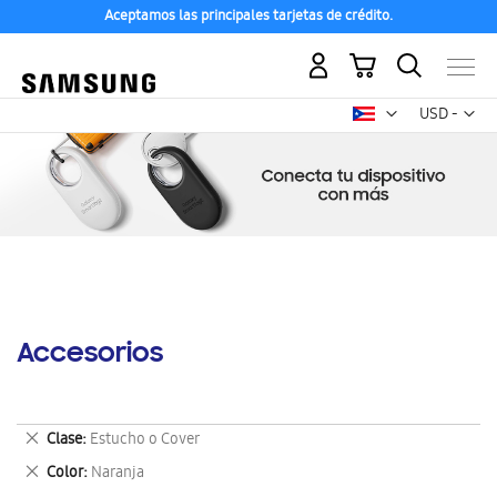
Aceptamos las principales tarjetas de crédito.
Mi carrito
Mon
USD -
dólar
estadounid
Accesorios
Eliminar
Clase
Estucho o Cover
este
Eliminar
Color
Naranja
artículo
este