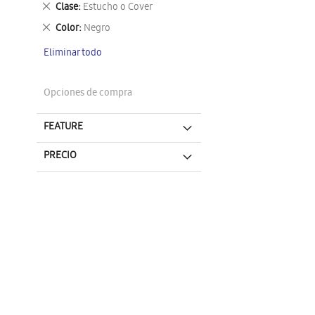
Eliminar
Clase
Estucho o Cover
este
Eliminar
Color
Negro
artículo
este
Eliminar todo
artículo
Opciones de compra
FEATURE
PRECIO