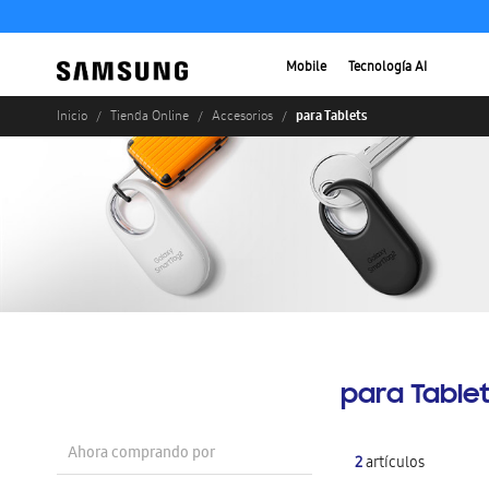
Mobile
Tecnología AI
para Tablets
Inicio
Tienda Online
Accesorios
para Table
Ahora comprando por
2
artículos