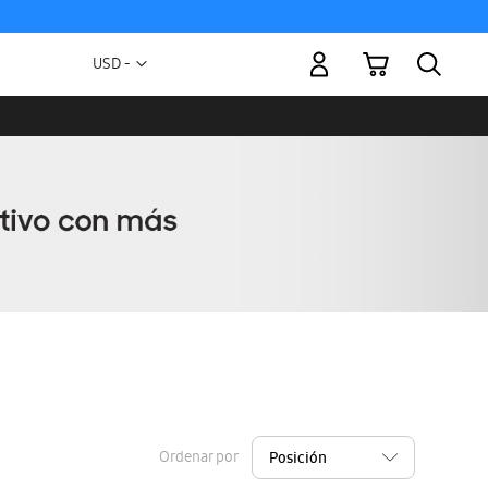
Mi carrito
Moneda
USD -
dólar
estadounidense
Ordenar por