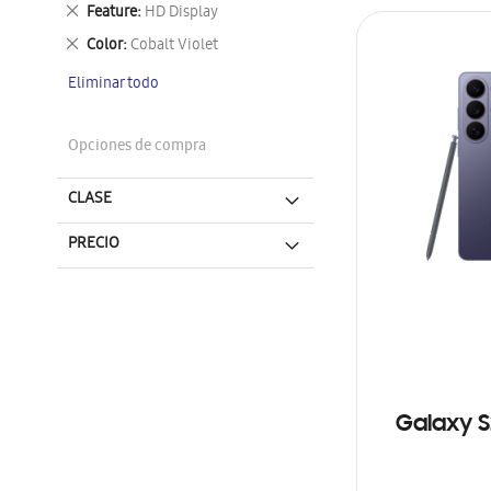
este
Eliminar
Feature
HD Display
artículo
este
Eliminar
Color
Cobalt Violet
artículo
este
Eliminar todo
artículo
Opciones de compra
CLASE
PRECIO
Galaxy S