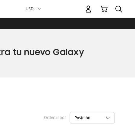
Mi carrito
Moneda
USD -
dólar
estadounidense
Ordenar por