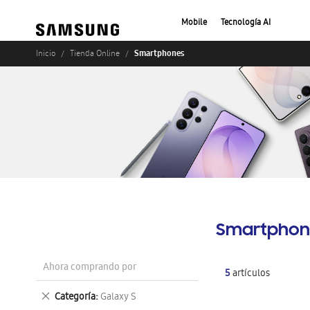
Mobile
Tecnología AI
Smartphones
Inicio
Tienda Online
Smartphon
Ahora comprando por
5
artículos
Eliminar
Categoría
Galaxy S