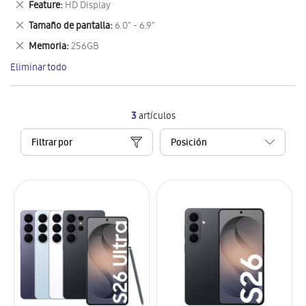
Eliminar
Feature
HD Display
artículo
este
Eliminar
Tamaño de pantalla
6.0" - 6.9"
artículo
este
Eliminar
Memoria
256GB
artículo
este
Eliminar todo
artículo
3
artículos
Filtrar por