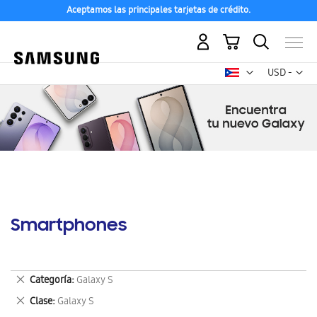
Aceptamos las principales tarjetas de crédito.
Mi carrito
Mon
USD -
dólar
estadounid
Smartphones
Eliminar
Categoría
Galaxy S
este
Eliminar
Clase
Galaxy S
artículo
este