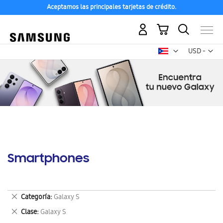
Aceptamos las principales tarjetas de crédito.
Mi carrito
Mon
USD -
dólar
estadounid
Smartphones
Eliminar
Categoría
Galaxy S
este
Eliminar
Clase
Galaxy S
artículo
este