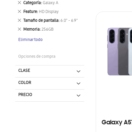
Eliminar
Categoría
Galaxy A
este
Eliminar
Feature
HD Display
artículo
este
Eliminar
Tamaño de pantalla
6.0" - 6.9"
artículo
este
Eliminar
Memoria
256GB
artículo
este
Eliminar todo
artículo
Opciones de compra
CLASE
COLOR
PRECIO
Galaxy A5