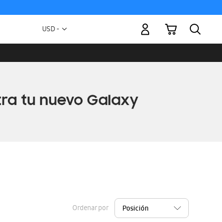
Mi carrito
Moneda
USD -
dólar
estadounidense
Ordenar por