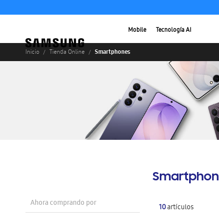
Mobile
Tecnología AI
Smartphones
Inicio
Tienda Online
Smartphon
Ahora comprando por
10
artículos