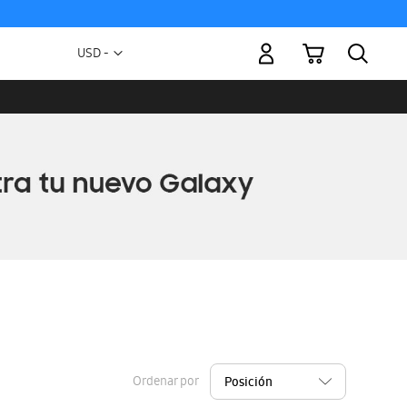
Mi carrito
Moneda
USD -
dólar
estadounidense
Ordenar por