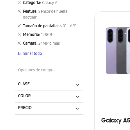
Eliminar
Categoría
Galaxy A
este
Eliminar
Feature
Sensor de huella
artículo
este
dactilar
artículo
Eliminar
Tamaño de pantalla
6.0" - 6.9"
este
Eliminar
Memoria
128GB
artículo
este
Eliminar
Camara
24MP o más
artículo
este
Eliminar todo
artículo
Opciones de compra
CLASE
COLOR
PRECIO
Galaxy A5