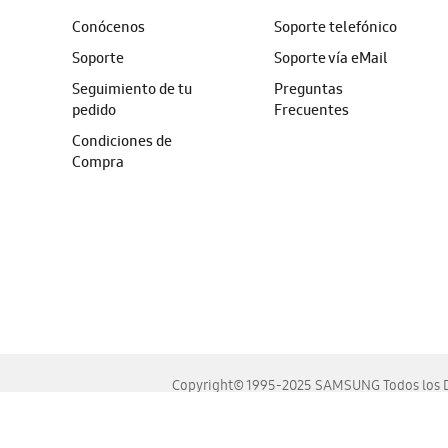
Conócenos
Soporte telefónico
Soporte
Soporte vía eMail
Seguimiento de tu
Preguntas
pedido
Frecuentes
Condiciones de
Compra
Copyright© 1995-2025 SAMSUNG Todos los D
Este sitio se ve mejor en las últimas versiones de Chrome