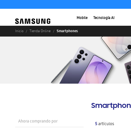
Mobile
Tecnología AI
Smartphones
Inicio
Tienda Online
Smartphon
Ahora comprando por
5
artículos