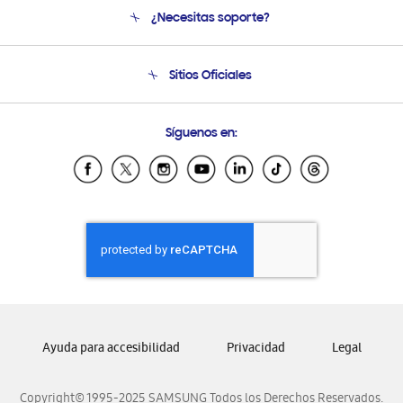
Conócenos
¿Necesitas soporte?
Soporte
Seguimiento de tu pedido
Soporte telefónico
Sitios Oficiales
Condiciones de Compra
Soporte vía eMail
Preguntas Frecuentes
Samsung Costa Rica
Síguenos en:
Samsung Ecuador
Samsung El Salvador
Samsung Guatemala
Samsung Honduras
Samsung Nicaragua
Samsung Panamá
Samsung República Dominicana
Samsung Venezuela
Ayuda para accesibilidad
Privacidad
Legal
Copyright© 1995-2025 SAMSUNG Todos los Derechos Reservados.