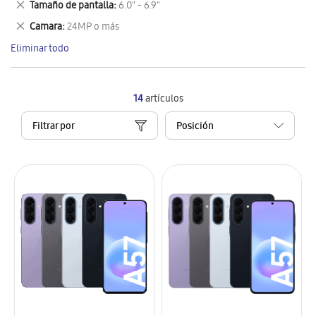
Eliminar
Tamaño de pantalla
6.0" - 6.9"
artículo
este
Eliminar
Camara
24MP o más
artículo
este
Eliminar todo
artículo
14
artículos
Filtrar por