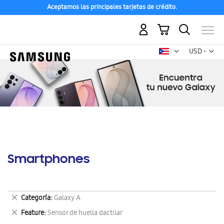
Aceptamos las principales tarjetas de crédito.
Mi carrito
Mon
USD -
dólar
estadounid
Smartphones
Eliminar
Categoría
Galaxy A
este
Eliminar
Feature
Sensor de huella dactilar
artículo
este