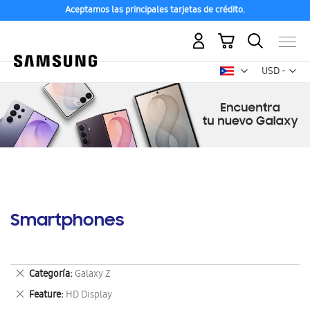
Aceptamos las principales tarjetas de crédito.
Mi carrito
Mon
USD -
dólar
estadounid
Smartphones
Eliminar
Categoría
Galaxy Z
este
Eliminar
Feature
HD Display
artículo
este