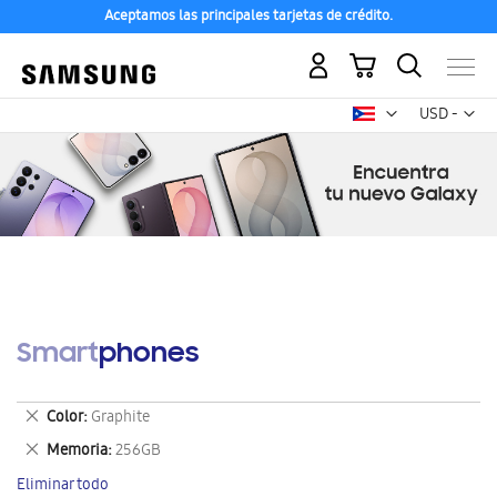
Aceptamos las principales tarjetas de crédito.
Mi carrito
Mon
USD -
dólar
estadounid
Smartphones
Eliminar
Color
Graphite
este
Eliminar
Memoria
256GB
artículo
este
Eliminar todo
artículo