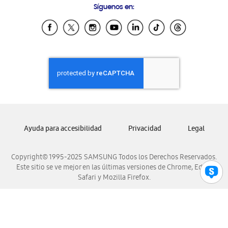
Síguenos en:
Samsung Ecuador
Samsung El Salvador
Samsung Guatemala
Samsung Honduras
Samsung Nicaragua
Samsung Panamá
Samsung República Dominicana
Samsung Venezuela
Ayuda para accesibilidad
Privacidad
Legal
Copyright© 1995-2025 SAMSUNG Todos los Derechos Reservados.
Este sitio se ve mejor en las últimas versiones de Chrome, Edge,
Safari y Mozilla Firefox.