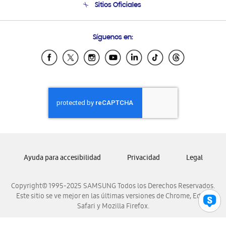
Sitios Oficiales
Condiciones de Compra
Soporte vía eMail
Preguntas Frecuentes
Samsung Costa Rica
Síguenos en:
Samsung Ecuador
Samsung El Salvador
Samsung Guatemala
Samsung Honduras
Samsung Nicaragua
Samsung Panamá
Samsung República Dominicana
Samsung Venezuela
Ayuda para accesibilidad
Privacidad
Legal
Copyright© 1995-2025 SAMSUNG Todos los Derechos Reservados.
Este sitio se ve mejor en las últimas versiones de Chrome, Edge,
Safari y Mozilla Firefox.