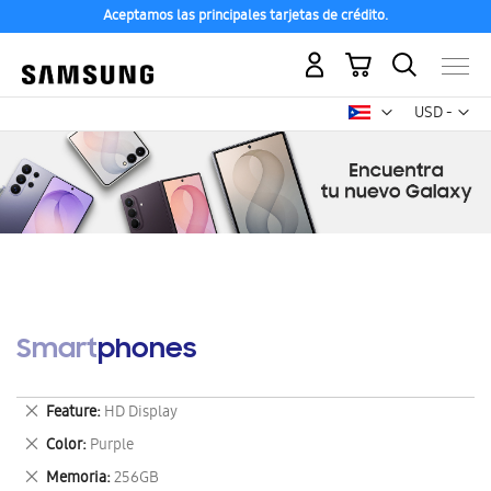
Aceptamos las principales tarjetas de crédito.
Mi carrito
Mon
USD -
dólar
estadounid
Smartphones
Eliminar
Feature
HD Display
este
Eliminar
Color
Purple
artículo
este
Eliminar
Memoria
256GB
artículo