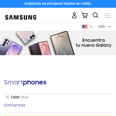
Aceptamos las principales tarjetas de crédito.
Mi carrito
Mon
USD -
dólar
estadounid
Smartphones
Eliminar
Color
Blue
este
Eliminar todo
artículo