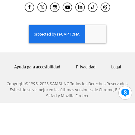
Samsung El Salvador
Samsung Guatemala
Samsung Honduras
Samsung Nicaragua
Samsung Panamá
Samsung República Dominicana
Samsung Venezuela
Ayuda para accesibilidad
Privacidad
Legal
Copyright© 1995-2025 SAMSUNG Todos los Derechos Reservados.
Este sitio se ve mejor en las últimas versiones de Chrome, Edge,
Safari y Mozilla Firefox.