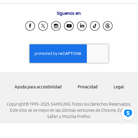
Preguntas Frecuentes
Samsung Costa Rica
Síguenos en:
Samsung Ecuador
Samsung El Salvador
Samsung Guatemala
Samsung Honduras
Samsung Nicaragua
Samsung Panamá
Samsung República Dominicana
Samsung Venezuela
Ayuda para accesibilidad
Privacidad
Legal
Copyright© 1995-2025 SAMSUNG Todos los Derechos Reservados.
Este sitio se ve mejor en las últimas versiones de Chrome, Edge,
Safari y Mozilla Firefox.