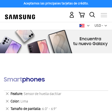
Aceptamos las principales tarjetas de crédito.
Mi carrito
Mon
USD -
dólar
estadounid
Smartphones
Eliminar
Feature
Sensor de huella dactilar
este
Eliminar
Color
Lima
artículo
este
Eliminar
Tamaño de pantalla
6.0" - 6.9"
artículo