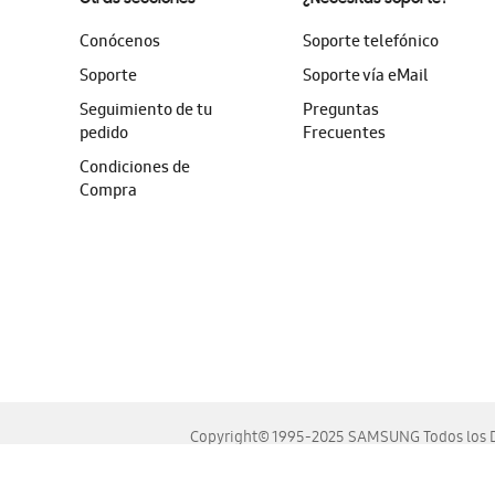
Conócenos
Soporte telefónico
Soporte
Soporte vía eMail
Seguimiento de tu
Preguntas
pedido
Frecuentes
Condiciones de
Compra
Copyright© 1995-2025 SAMSUNG Todos los D
Este sitio se ve mejor en las últimas versiones de Chrome