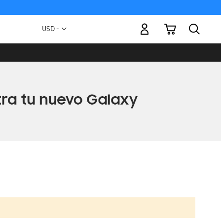
Mi carrito
Moneda
USD -
dólar
estadounidense