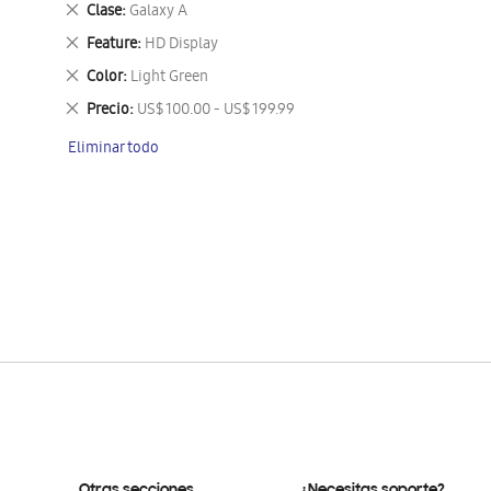
Eliminar
Clase
Galaxy A
este
Eliminar
Feature
HD Display
artículo
este
Eliminar
Color
Light Green
artículo
este
Eliminar
Precio
US$ 100.00 - US$ 199.99
artículo
este
Eliminar todo
artículo
Otras secciones
¿Necesitas soporte?