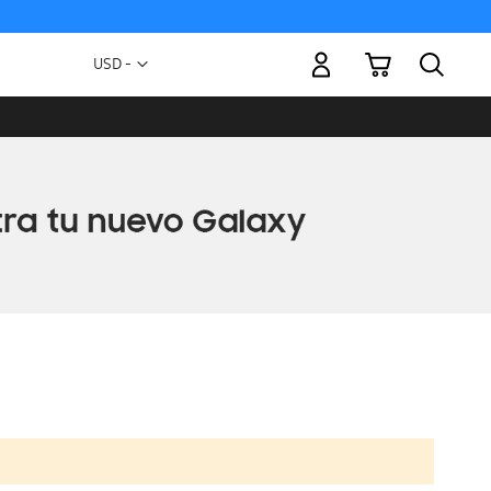
Mi carrito
Moneda
USD -
dólar
estadounidense