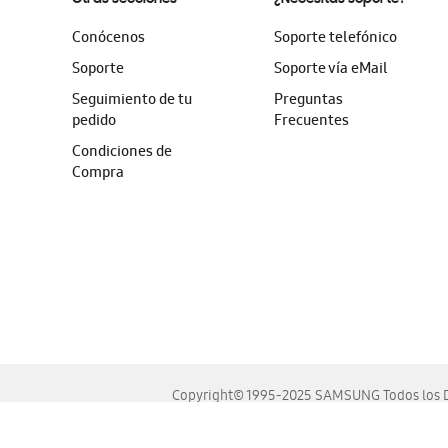
Conócenos
Soporte telefónico
Soporte
Soporte vía eMail
Seguimiento de tu
Preguntas
pedido
Frecuentes
Condiciones de
Compra
Copyright© 1995-2025 SAMSUNG Todos los D
Este sitio se ve mejor en las últimas versiones de Chrome