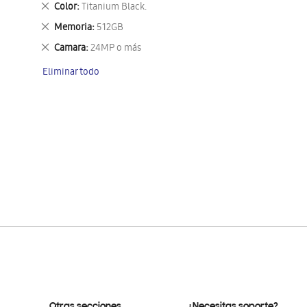
Eliminar
Color
Titanium Black.
este
Eliminar
Memoria
512GB
artículo
este
Eliminar
Camara
24MP o más
artículo
este
Eliminar todo
artículo
Otras secciones
¿Necesitas soporte?