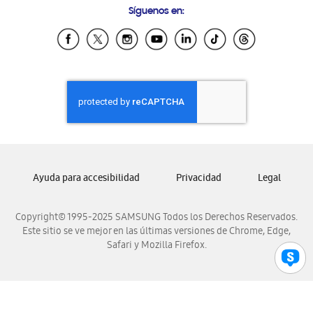
Síguenos en:
Samsung Ecuador
Samsung El Salvador
Samsung Guatemala
Samsung Honduras
Samsung Nicaragua
Samsung Panamá
Samsung República Dominicana
Samsung Venezuela
Ayuda para accesibilidad
Privacidad
Legal
Copyright© 1995-2025 SAMSUNG Todos los Derechos Reservados.
Este sitio se ve mejor en las últimas versiones de Chrome, Edge,
Safari y Mozilla Firefox.