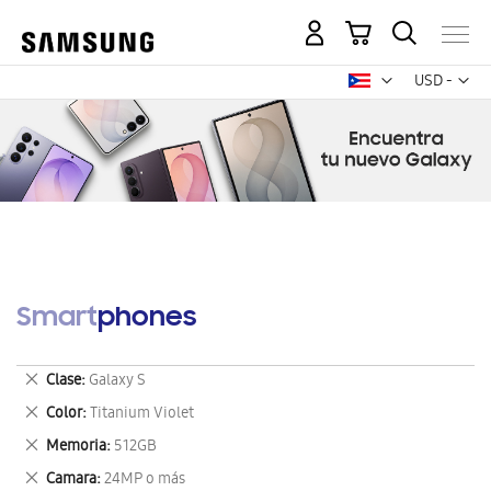
Mi carrito
Mon
USD -
dólar
estadounid
Smartphones
Eliminar
Clase
Galaxy S
este
Eliminar
Color
Titanium Violet
artículo
este
Eliminar
Memoria
512GB
artículo
este
Eliminar
Camara
24MP o más
artículo