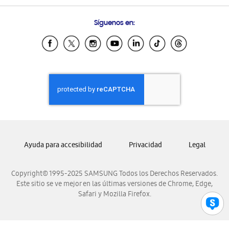
Preguntas Frecuentes
Samsung Costa Rica
Síguenos en:
Samsung Ecuador
Samsung El Salvador
Samsung Guatemala
Samsung Honduras
Samsung Nicaragua
Samsung Panamá
Samsung República Dominicana
Samsung Venezuela
Ayuda para accesibilidad
Privacidad
Legal
Copyright© 1995-2025 SAMSUNG Todos los Derechos Reservados.
Este sitio se ve mejor en las últimas versiones de Chrome, Edge,
Safari y Mozilla Firefox.