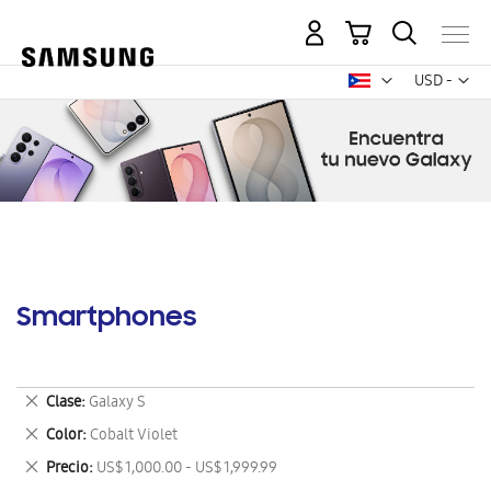
Mi carrito
Mon
USD -
dólar
estadounid
Smartphones
Eliminar
Clase
Galaxy S
este
Eliminar
Color
Cobalt Violet
artículo
este
Eliminar
Precio
US$ 1,000.00 - US$ 1,999.99
artículo
este