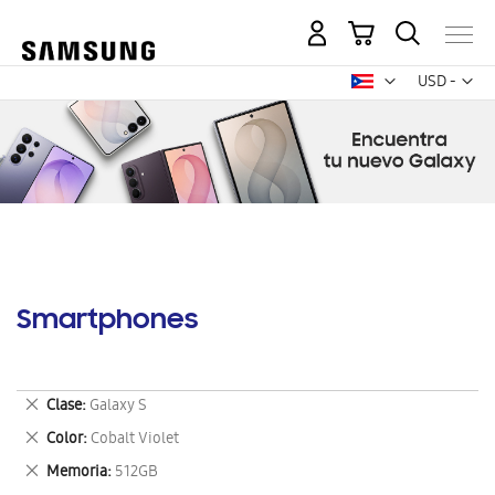
Mi carrito
Mon
USD -
dólar
estadounid
Smartphones
Eliminar
Clase
Galaxy S
este
Eliminar
Color
Cobalt Violet
artículo
este
Eliminar
Memoria
512GB
artículo
este