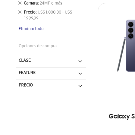
este
Eliminar
Camara
24MP o más
artículo
este
Eliminar
Precio
US$ 1,000.00 - US$
artículo
este
1,999.99
artículo
Eliminar todo
Opciones de compra
CLASE
FEATURE
PRECIO
Galaxy S