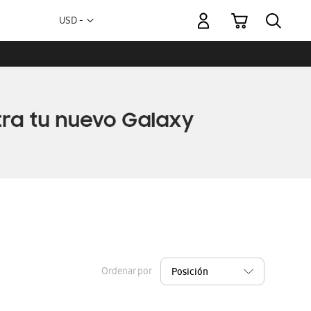
Mi carrito
Moneda
USD -
dólar
estadounidense
Ordenar por